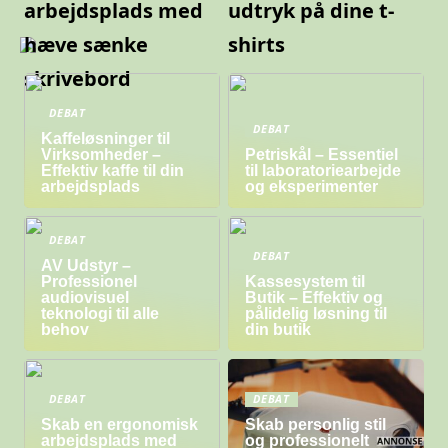
arbejdsplads med
udtryk på dine t-
hæve sænke
shirts
skrivebord
DEBAT
DEBAT
Kaffeløsninger til
Virksomheder –
Petriskål – Essentiel
Effektiv kaffe til din
til laboratoriearbejde
arbejdsplads
og eksperimenter
DEBAT
DEBAT
AV Udstyr –
Professionel
Kassesystem til
audiovisuel
Butik – Effektiv og
teknologi til alle
pålidelig løsning til
behov
din butik
DEBAT
DEBAT
Skab en ergonomisk
Skab personlig stil
arbejdsplads med
og professionelt