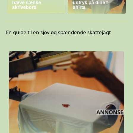
hæve sænke
udtryk på dine t-
skrivebord
shirts
En guide til en sjov og spændende skattejagt