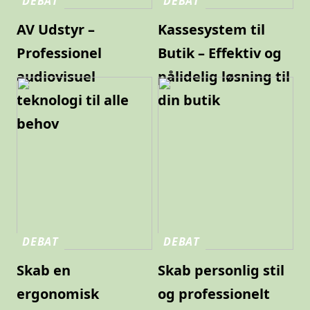
DEBAT
DEBAT
AV Udstyr –
Kassesystem til
Professionel
Butik – Effektiv og
audiovisuel
pålidelig løsning til
teknologi til alle
din butik
behov
DEBAT
DEBAT
Skab en
Skab personlig stil
ergonomisk
og professionelt