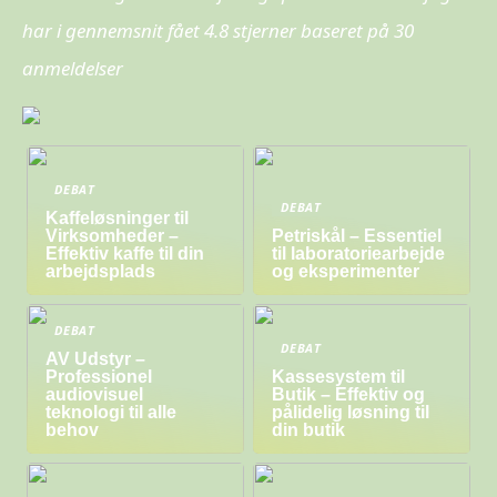
har i gennemsnit fået
4.8
stjerner baseret på
30
anmeldelser
DEBAT
DEBAT
Kaffeløsninger til
Virksomheder –
Petriskål – Essentiel
Effektiv kaffe til din
til laboratoriearbejde
arbejdsplads
og eksperimenter
DEBAT
DEBAT
AV Udstyr –
Professionel
Kassesystem til
audiovisuel
Butik – Effektiv og
teknologi til alle
pålidelig løsning til
behov
din butik