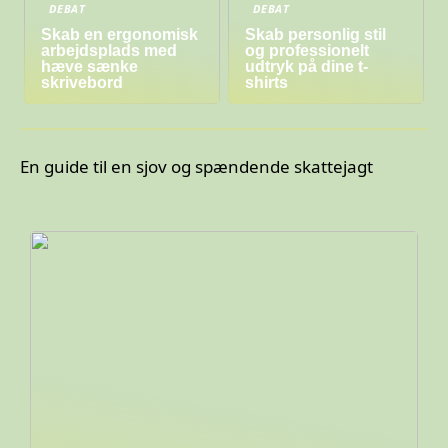
DEBAT
DEBAT
Skab en ergonomisk
Skab personlig stil
arbejdsplads med
og professionelt
hæve sænke
udtryk på dine t-
skrivebord
shirts
En guide til en sjov og spændende skattejagt