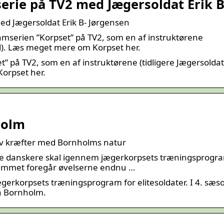
erie på TV2 med Jægersoldat Erik 
ed Jægersoldat Erik B- Jørgensen
ramserien ”Korpset” på TV2, som en af instruktørene
d). Læs meget mere om Korpset her.
t” på TV2, som en af instruktørene (tidligere Jægersolda
orpset her.
holm
elv kræfter med Bornholms natur
dte danskere skal igennem jægerkorpsets træningsprogr
ogrammet foregår øvelserne endnu …
erkorpsets træningsprogram for elitesoldater. I 4. sæs
å Bornholm.