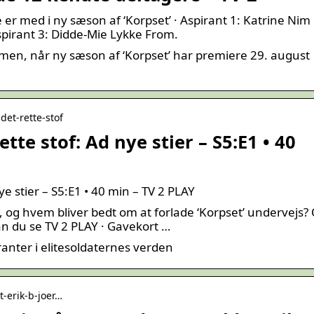
r med i ny sæson af ‘Korpset’ · Aspirant 1: Katrine Nim
Aspirant 3: Didde-Mie Lykke From.
men, når ny sæson af ‘Korpset’ har premiere 29. august
-det-rette-stof
ette stof: Ad nye stier – S5:E1 • 40
nye stier – S5:E1 • 40 min – TV 2 PLAY
 og hvem bliver bedt om at forlade ‘Korpset’ undervejs
n du se TV 2 PLAY · Gavekort …
nter i elitesoldaternes verden
t-erik-b-joer…