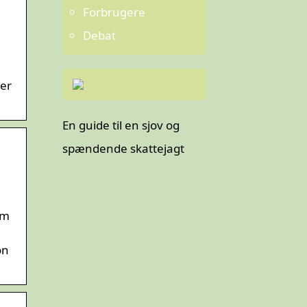
B
Forbrugere
Debat
ter
En guide til en sjov og
spændende skattejagt
am
on