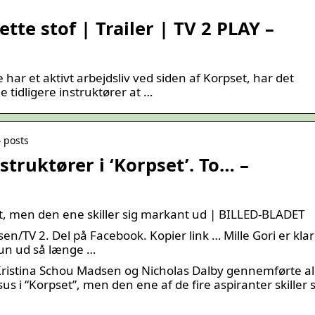
ette stof | Trailer | TV 2 PLAY –
har et aktivt arbejdsliv ved siden af Korpset, har det
e tidligere instruktører at …
› posts
struktører i ‘Korpset’. To… –
t, men den ene skiller sig markant ud | BILLED-BLADET
n/TV 2. Del på Facebook. Kopier link … Mille Gori er klar 
hun ud så længe …
Kristina Schou Madsen og Nicholas Dalby gennemførte al
s i “Korpset”, men den ene af de fire aspiranter skiller s