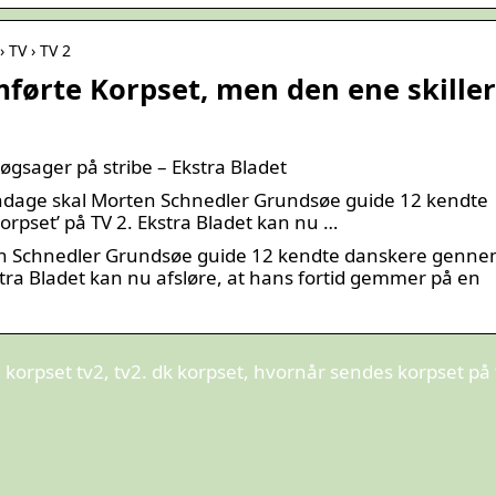
 TV › TV 2
førte Korpset, men den ene skiller
Møgsager på stribe – Ekstra Bladet
age skal Morten Schnedler Grundsøe guide 12 kendte
pset’ på TV 2. Ekstra Bladet kan nu …
 Schnedler Grundsøe guide 12 kendte danskere genn
stra Bladet kan nu afsløre, at hans fortid gemmer på en
 korpset tv2, tv2. dk korpset, hvornår sendes korpset på 
Find den perfekte vin til enhver
Fi