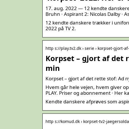
17. aug. 2022 — 12 kendte danskere e
Bruhn · Aspirant 2: Nicolas Dalby · 
12 kendte danskere trækker i unifor
2022 på TV 2.
http s://play.tv2.dk › serie › korpset-gjort-af
Korpset – gjort af det r
min
Korpset – gjort af det rette stof: Ad 
Hvem går hele vejen, hvem giver op,
PLAY. Priser og abonnement · Her ka
Kendte danskere afprøves som aspira
http s://komud.dk › korpset-tv2-jaegersolda