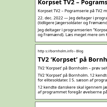
Korpset TV2 – Pograms
Korpset TV2 – Pogramserie på TV2 m
22. dec. 2022 — Jeg deltager i prog
(tidligere Jægersoldater og Frømæn
Jeg deltager i programserien ”Korpse
og Frømænd). Læs meget mere om K
http s://bornholm.info › Blog
TV2 ‘Korpset’ på Born
TV2 ‘Korpset’ på Bornholm – prøv s
TV2 ‘Korpset’ på Bornholm. 12 ken
for elitesoldater. I 5. sæson af pr
12 kendte danskere skal igennem jæg
af programmet foregår øvelserne p