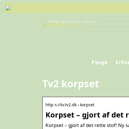
Skab personlig stil og professionelt
udtryk på dine t-shirts
Penge
Erhv
Tv2 korpset
http s://tv.tv2.dk › korpset
Korpset – gjort af det 
Korpset – gjort af det rette stof! Ny