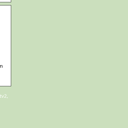
em
tv2,
nd de Perfekte Arbejdssko til Dine