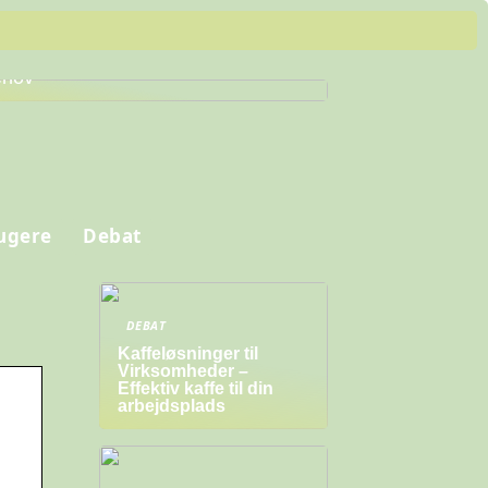
nd de Perfekte Arbejdssko til Dine
hov
ugere
Debat
DEBAT
Kaffeløsninger til
Virksomheder –
Effektiv kaffe til din
arbejdsplads