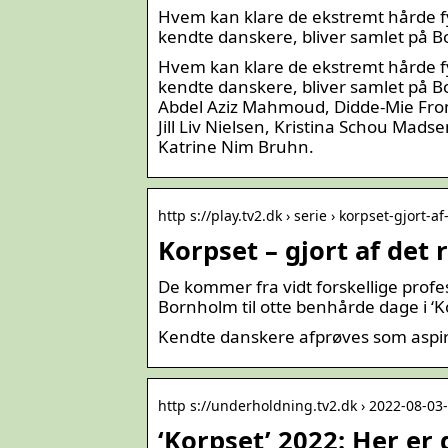
Hvem kan klare de ekstremt hårde fy
kendte danskere, bliver samlet på B
Hvem kan klare de ekstremt hårde fy
kendte danskere, bliver samlet på Bo
Abdel Aziz Mahmoud, Didde-Mie From,
Jill Liv Nielsen, Kristina Schou Mad
Katrine Nim Bruhn.
http s://play.tv2.dk › serie › korpset-gjort-af
Korpset – gjort af det 
De kommer fra vidt forskellige pro
Bornholm til otte benhårde dage i ‘K
Kendte danskere afprøves som aspira
http s://underholdning.tv2.dk › 2022-08-0
‘Korpset’ 2022: Her er