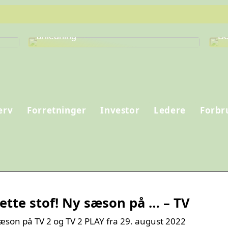
Find den perfekte vin til enhver
Fi
anledning
Be
erv
Forretninger
Investor
Ledere
Forbr
rette stof! Ny sæson på … – TV
 sæson på TV 2 og TV 2 PLAY fra 29. august 2022