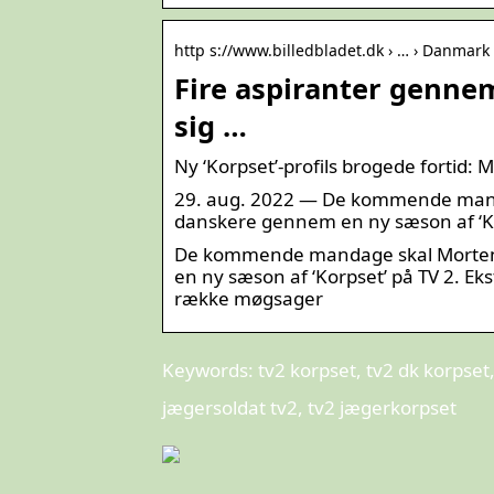
http s://www.billedbladet.dk › … › Danmark ›
Fire aspiranter gennem
sig …
Ny ‘Korpset’-profils brogede fortid: 
29. aug. 2022 — De kommende mand
danskere gennem en ny sæson af ‘Kor
De kommende mandage skal Morten
en ny sæson af ‘Korpset’ på TV 2. Ek
række møgsager
Keywords: tv2 korpset, tv2 dk korpset,
jægersoldat tv2, tv2 jægerkorpset
Skab personlig stil og professionelt