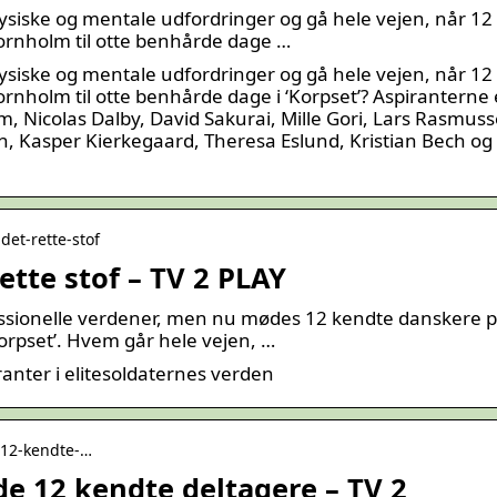
siske og mentale udfordringer og gå hele vejen, når 12
ornholm til otte benhårde dage …
siske og mentale udfordringer og gå hele vejen, når 12
rnholm til otte benhårde dage i ‘Korpset’? Aspiranterne 
 Nicolas Dalby, David Sakurai, Mille Gori, Lars Rasmuss
sen, Kasper Kierkegaard, Theresa Eslund, Kristian Bech og
-det-rette-stof
rette stof – TV 2 PLAY
fessionelle verdener, men nu mødes 12 kendte danskere 
orpset’. Hvem går hele vejen, …
nter i elitesoldaternes verden
3-12-kendte-…
 de 12 kendte deltagere – TV 2