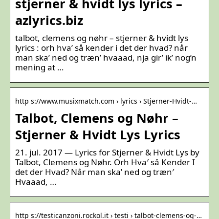
stjerner & hvidt lys lyrics –
azlyrics.biz
talbot, clemens og nøhr – stjerner & hvidt lys
lyrics : orh hva’ så kender i det der hvad? når
man ska’ ned og træn’ hvaaad, nja gir’ ik’ nog’n
mening at …
http s://www.musixmatch.com › lyrics › Stjerner-Hvidt-…
Talbot, Clemens og Nøhr –
Stjerner & Hvidt Lys Lyrics
21. jul. 2017 — Lyrics for Stjerner & Hvidt Lys by
Talbot, Clemens og Nøhr. Orh Hva′ så Kender I
det der Hvad? Når man ska’ ned og træn′
Hvaaad, …
http s://testicanzoni.rockol.it › testi › talbot-clemens-og-…