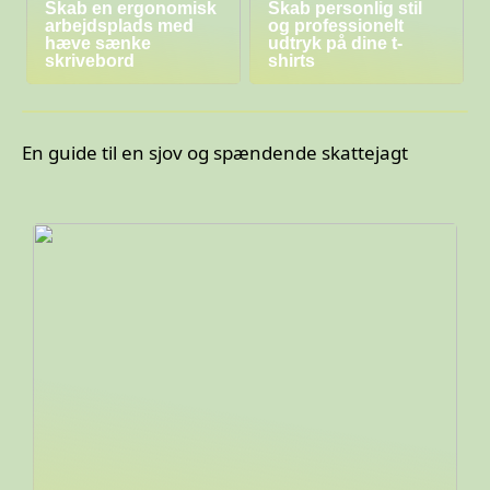
Skab en ergonomisk
Skab personlig stil
arbejdsplads med
og professionelt
hæve sænke
udtryk på dine t-
skrivebord
shirts
En guide til en sjov og spændende skattejagt