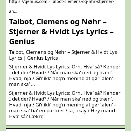
http s://genius.com › Talbot-clemens-og-nhr-stjerner-
an…
Talbot, Clemens og Nøhr –
Stjerner & Hvidt Lys Lyrics –
Genius
Talbot, Clemens og Nøhr – Stjerner & Hvidt Lys
Lyrics | Genius Lyrics
Stjerner & Hvidt Lys Lyrics: Orh. Hva’ så? Kender
I det der? Hvad? / Når man ska’ ned og træn’.
Hvad, nja / Gi’r ikk’ nog’n mening at gør’ alen’ –
man ska’ …
Stjerner & Hvidt Lys Lyrics: Orh. Hva’ så? Kender
I det der? Hvad? / Når man ska’ ned og træn’.
Hvad, nja / Gi’r ikk’ nog’n mening at gør’ alen’ –
man ska’ ha’ en partner / Ja, okay / Hey mand.
Hva’ så? Lækre