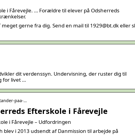
e i Fårevejle. … Forældre til elever på Odsherreds
krænkelser.
eget gerne fra dig. Send en mail til 1929@bt.dk eller s
ikler dit verdenssyn. Undervisning, der ruster dig til
 for livet …
rstander-paa-…
rreds Efterskole i Fårevejle
ole i Fårevejle – Udfordringen
 blev i 2013 udsendt af Danmission til arbejde på