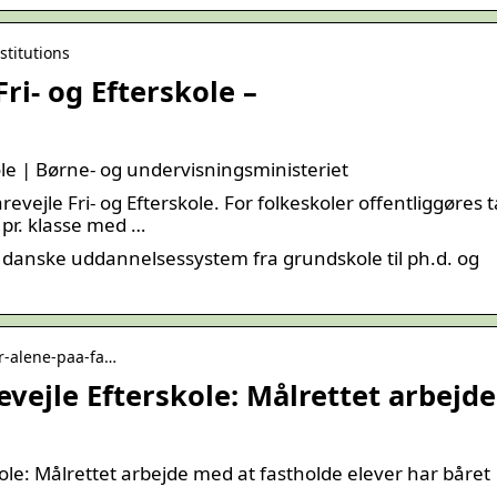
stitutions
Fri- og Efterskole –
kole | Børne- og undervisningsministeriet
revejle Fri- og Efterskole. For folkeskoler offentliggøres t
r pr. klasse med …
t danske uddannelsessystem fra grundskole til ph.d. og
-er-alene-paa-fa…
evejle Efterskole: Målrettet arbejde
ole: Målrettet arbejde med at fastholde elever har båret