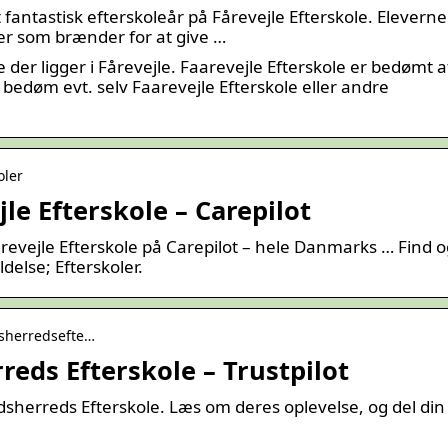
fantastisk efterskoleår på Fårevejle Efterskole. Eleverne
r som brænder for at give …
e der ligger i Fårevejle. Faarevejle Efterskole er bedømt a
 bedøm evt. selv Faarevejle Efterskole eller andre
oler
le Efterskole – Carepilot
revejle Efterskole på Carepilot – hele Danmarks … Find 
delse; Efterskoler.
odsherredsefte…
eds Efterskole – Trustpilot
sherreds Efterskole. Læs om deres oplevelse, og del din