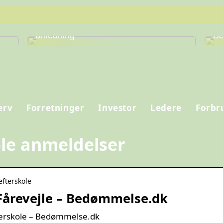
Find den perfekte vin til enhver
Fi
anledning
Be
erv
Forretninger
Investor
Ledere
Forbr
ole anmeldelser
efterskole
 Fårevejle – Bedømmelse.dk
fterskole – Bedømmelse.dk