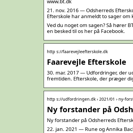
www.bt.dk
21. nov. 2016 — Odsherreds Efterskol
Efterskole har anmeldt to sager om 
Ved du noget om sagen? Så hører BT m
en besked til os her på Facebook.
http s://faarevejleefterskole.dk
Faarevejle Efterskole
30. mar. 2017 — Udfordringer, der udv
fremtiden. Efterskole, der præger dig
http s://udfordringen.dk › 2021/01 › ny-fo
Ny forstander på Odshe
Ny forstander på Odsherreds Eftersk
22. jan. 2021 — Rune og Annika Bach