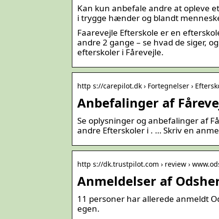
Kan kun anbefale andre at opleve et 
i trygge hænder og blandt menneske
Faarevejle Efterskole er en efterskol
andre 2 gange – se hvad de siger, og
efterskoler i Fårevejle.
http s://carepilot.dk › Fortegnelser › Eftersk
Anbefalinger af Fårevej
Se oplysninger og anbefalinger af Få
andre Efterskoler i . … Skriv en anmel
http s://dk.trustpilot.com › review › www.
Anmeldelser af Odsherr
11 personer har allerede anmeldt Od
egen.