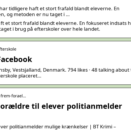
ar tidligere haft et stort frafald blandt eleverne. En
n, og metoden er nu taget i …
ft et stort frafald blandt eleverne. En fokuseret indsats 
get i brug på efterskoler over hele landet.
fterskole
 Facebook
onsby, Vestsjalland, Denmark. 794 likes · 48 talking about 
terskole placeret…
r-frem-forael…
orældre til elever politianmelder
ever politianmelder mulige krænkelser | BT Krimi –