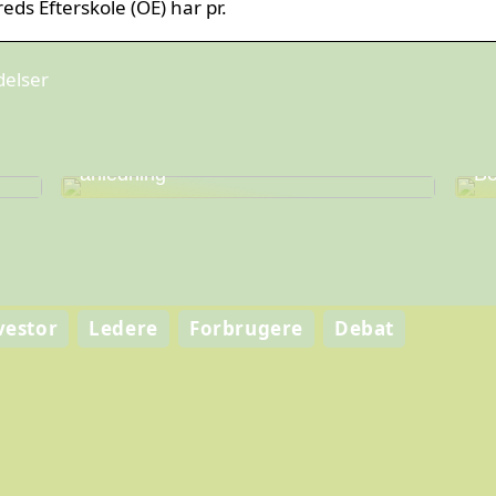
ds Efterskole (OE) har pr.
delser
Find den perfekte vin til enhver
Fi
anledning
Be
vestor
Ledere
Forbrugere
Debat