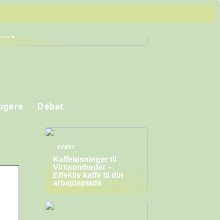
nd de Perfekte Arbejdssko til Dine
hov
ugere
Debat
DEBAT
Kaffeløsninger til
Virksomheder –
Effektiv kaffe til din
arbejdsplads