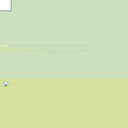
nd de Perfekte Arbejdssko til Dine
hov