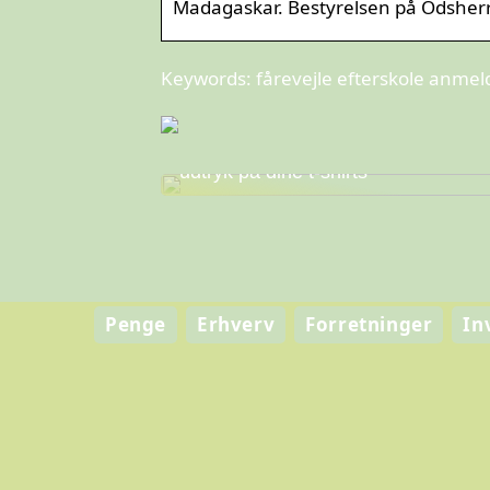
Madagaskar. Bestyrelsen på Odsherre
Keywords: fårevejle efterskole anmel
Skab personlig stil og professionelt
udtryk på dine t-shirts
Penge
Erhverv
Forretninger
In