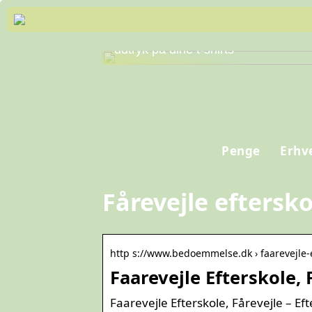
Skab personlig stil og professionelt
udtryk på dine t-shirts
Penge
Erhv
Fårevejle eftersk
http s://www.bedoemmelse.dk › faarevejle-
Faarevejle Efterskole,
Faarevejle Efterskole, Fårevejle – E